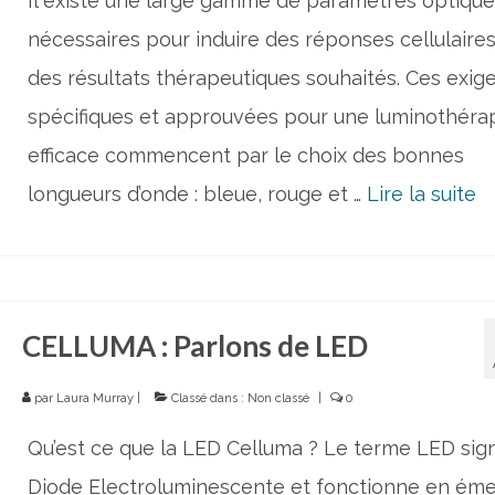
Il existe une large gamme de paramètres optique
nécessaires pour induire des réponses cellulaire
des résultats thérapeutiques souhaités. Ces exig
spécifiques et approuvées pour une luminothéra
efficace commencent par le choix des bonnes
longueurs d’onde : bleue, rouge et …
Lire la suite­­
CELLUMA : Parlons de LED
par
Laura Murray
|
Classé dans :
Non classé
|
0
Qu’est ce que la LED Celluma ? Le terme LED sign
Diode Electroluminescente et fonctionne en éme