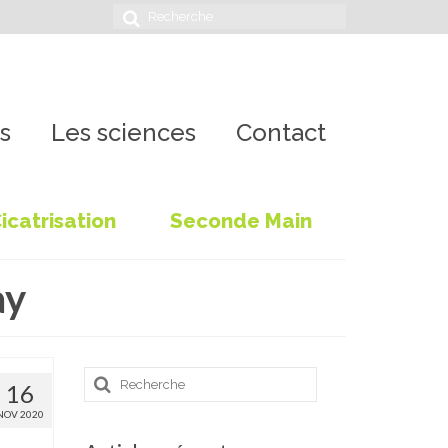
Rechercher
:
s
Les sciences
Contact
icatrisation
Seconde Main
ay
Rechercher
16
NOV 2020
: