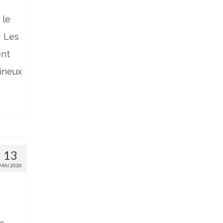
 le
! Les
ent
ineux
13
MAI 2020