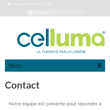
Votre panier d'achats
-
0,00
€
Rechercher
:
LA THÉRAPIE PAR LA LUMIÈRE
Menu
Boutique
Contact
Anti-âge
Anti-acné
Notre équipe est présente pour répondre à
Anti-douleur