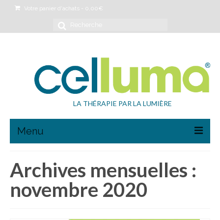
Votre panier d'achats
-
0,00
€
Rechercher
:
LA THÉRAPIE PAR LA LUMIÈRE
Menu
Boutique
Archives mensuelles :
Anti-âge
novembre 2020
Anti-acné
Anti-douleur